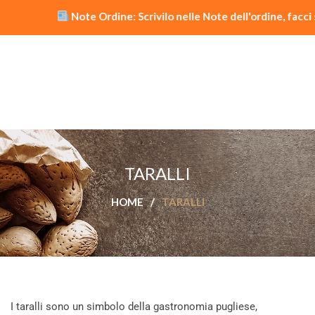
Note Ordine: Scrivilo nelle Note dell'ordine, facc
TARALLI
HOME
/
TARALLI
I taralli sono un simbolo della gastronomia pugliese,